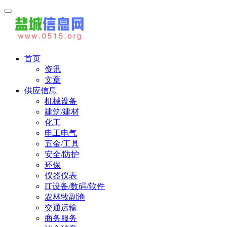
首页
资讯
文章
供应信息
机械设备
建筑/建材
化工
电工电气
五金/工具
安全/防护
环保
仪器仪表
IT设备/数码/软件
农林牧副渔
交通运输
商务服务