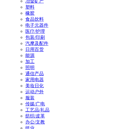
冶金矿产
塑料
橡胶
食品饮料
电子元器件
医疗/护理
包装/印刷
汽摩及配件
日用百货
能源
加工
照明
通信产品
家用电器
美妆日化
运动户外
服装
传媒/广电
工艺品/礼品
纺织/皮革
办公/文教
纸业