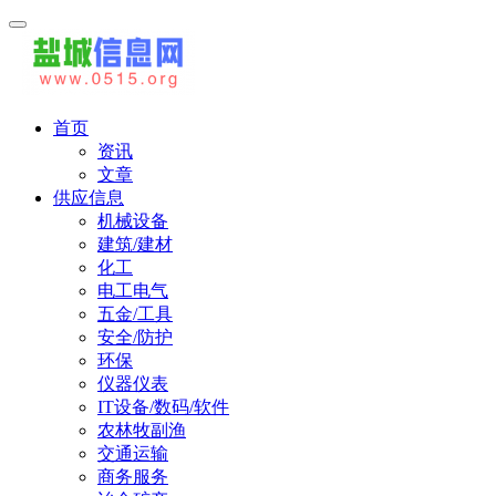
首页
资讯
文章
供应信息
机械设备
建筑/建材
化工
电工电气
五金/工具
安全/防护
环保
仪器仪表
IT设备/数码/软件
农林牧副渔
交通运输
商务服务