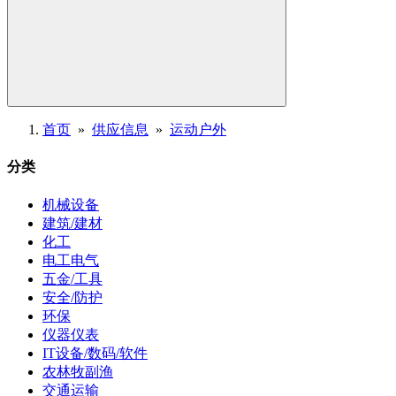
首页
»
供应信息
»
运动户外
分类
机械设备
建筑/建材
化工
电工电气
五金/工具
安全/防护
环保
仪器仪表
IT设备/数码/软件
农林牧副渔
交通运输