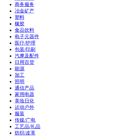
商务服务
冶金矿产
塑料
橡胶
食品饮料
电子元器件
医疗/护理
包装/印刷
汽摩及配件
日用百货
能源
加工
照明
通信产品
家用电器
美妆日化
运动户外
服装
传媒/广电
工艺品/礼品
纺织/皮革