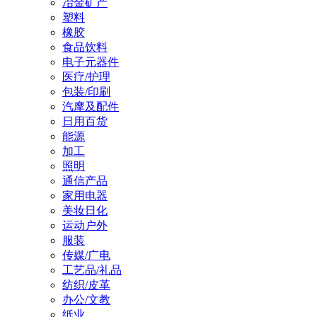
冶金矿产
塑料
橡胶
食品饮料
电子元器件
医疗/护理
包装/印刷
汽摩及配件
日用百货
能源
加工
照明
通信产品
家用电器
美妆日化
运动户外
服装
传媒/广电
工艺品/礼品
纺织/皮革
办公/文教
纸业