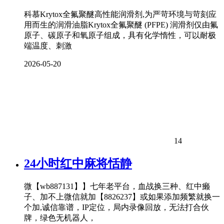
科慕Krytox全氟聚醚高性能润滑剂,为严苛环境与苛刻应
用而生的润滑油脂Krytox全氟聚醚 (PFPE) 润滑剂仅由氟
原子、碳原子和氧原子组成，具有化学惰性，可以耐极
端温度、刺激
2026-05-20
14
24小时红中麻将恬静
微【wb887131】】七年老平台，血战换三种、红中癞
子、加不上微信就加【8826237】或如果添加频繁就换一
个加,诚信靠谱，IP定位，局内录像回放，无法打合伙
牌，绿色无机器人，