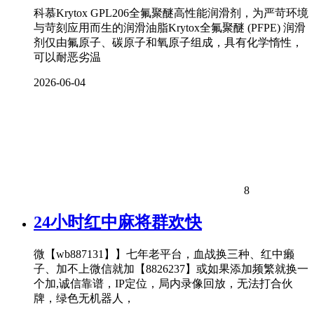
科慕Krytox GPL206全氟聚醚高性能润滑剂，为严苛环境
与苛刻应用而生的润滑油脂Krytox全氟聚醚 (PFPE) 润滑
剂仅由氟原子、碳原子和氧原子组成，具有化学惰性，
可以耐恶劣温
2026-06-04
8
24小时红中麻将群欢快
微【wb887131】】七年老平台，血战换三种、红中癞
子、加不上微信就加【8826237】或如果添加频繁就换一
个加,诚信靠谱，IP定位，局内录像回放，无法打合伙
牌，绿色无机器人，