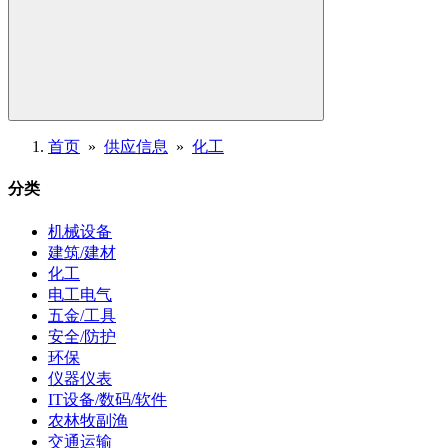
首页
»
供应信息
»
化工
分类
机械设备
建筑/建材
化工
电工电气
五金/工具
安全/防护
环保
仪器仪表
IT设备/数码/软件
农林牧副渔
交通运输