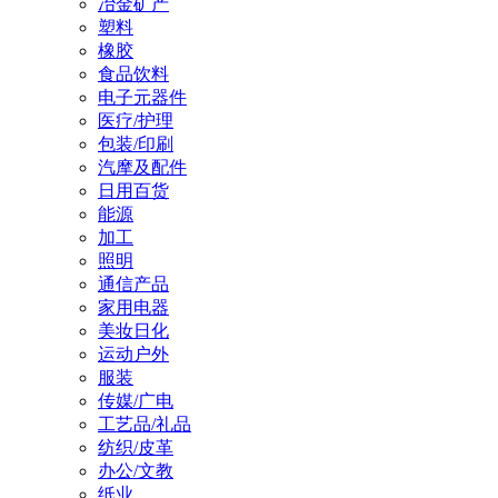
冶金矿产
塑料
橡胶
食品饮料
电子元器件
医疗/护理
包装/印刷
汽摩及配件
日用百货
能源
加工
照明
通信产品
家用电器
美妆日化
运动户外
服装
传媒/广电
工艺品/礼品
纺织/皮革
办公/文教
纸业