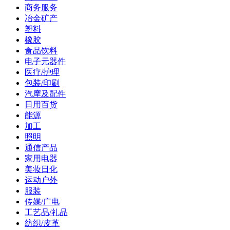
商务服务
冶金矿产
塑料
橡胶
食品饮料
电子元器件
医疗/护理
包装/印刷
汽摩及配件
日用百货
能源
加工
照明
通信产品
家用电器
美妆日化
运动户外
服装
传媒/广电
工艺品/礼品
纺织/皮革