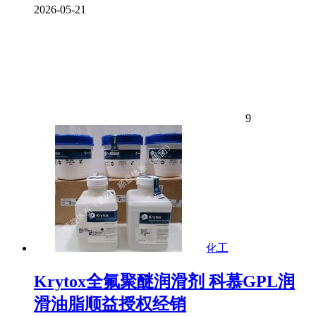
2026-05-21
9
化工
Krytox全氟聚醚润滑剂 科慕GPL润
滑油脂顺益授权经销