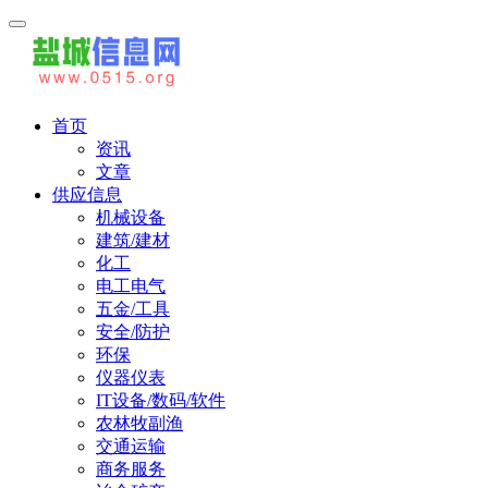
首页
资讯
文章
供应信息
机械设备
建筑/建材
化工
电工电气
五金/工具
安全/防护
环保
仪器仪表
IT设备/数码/软件
农林牧副渔
交通运输
商务服务