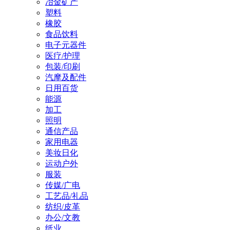
冶金矿产
塑料
橡胶
食品饮料
电子元器件
医疗/护理
包装/印刷
汽摩及配件
日用百货
能源
加工
照明
通信产品
家用电器
美妆日化
运动户外
服装
传媒/广电
工艺品/礼品
纺织/皮革
办公/文教
纸业