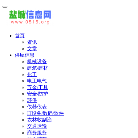
首页
资讯
文章
供应信息
机械设备
建筑/建材
化工
电工电气
五金/工具
安全/防护
环保
仪器仪表
IT设备/数码/软件
农林牧副渔
交通运输
商务服务