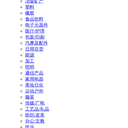
冶金矿产
塑料
橡胶
食品饮料
电子元器件
医疗/护理
包装/印刷
汽摩及配件
日用百货
能源
加工
照明
通信产品
家用电器
美妆日化
运动户外
服装
传媒/广电
工艺品/礼品
纺织/皮革
办公/文教
纸业