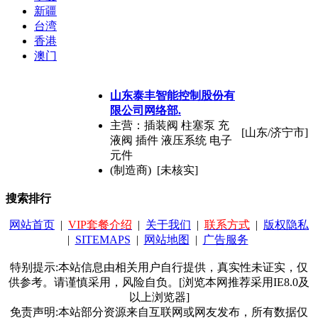
新疆
台湾
香港
澳门
山东泰丰智能控制股份有
限公司网络部.
主营：插装阀 柱塞泵 充
[山东/济宁市]
液阀 插件 液压系统 电子
元件
(制造商) [未核实]
搜索排行
网站首页
|
VIP套餐介绍
|
关于我们
|
联系方式
|
版权隐私
|
SITEMAPS
|
网站地图
|
广告服务
特别提示:本站信息由相关用户自行提供，真实性未证实，仅
供参考。请谨慎采用，风险自负。[浏览本网推荐采用IE8.0及
以上浏览器]
免责声明:本站部分资源来自互联网或网友发布，所有数据仅