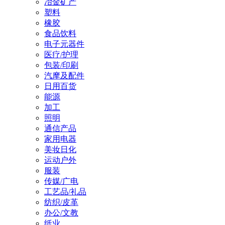
冶金矿产
塑料
橡胶
食品饮料
电子元器件
医疗/护理
包装/印刷
汽摩及配件
日用百货
能源
加工
照明
通信产品
家用电器
美妆日化
运动户外
服装
传媒/广电
工艺品/礼品
纺织/皮革
办公/文教
纸业