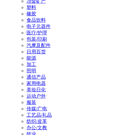
冶金矿产
塑料
橡胶
食品饮料
电子元器件
医疗/护理
包装/印刷
汽摩及配件
日用百货
能源
加工
照明
通信产品
家用电器
美妆日化
运动户外
服装
传媒/广电
工艺品/礼品
纺织/皮革
办公/文教
纸业