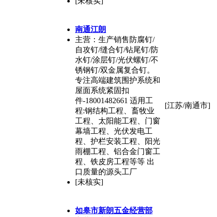
[未核实]
南通江朗
主营：生产销售防腐钉/
自攻钉/缝合钉/钻尾钉/防
水钉/涂层钉/光伏螺钉/不
锈钢钉/双金属复合钉。
专注高端建筑围护系统和
屋面系统紧固扣
件-18001482661 适用工
[江苏/南通市]
程:钢结构工程、畜牧业
工程、太阳能工程、门窗
幕墙工程、光伏发电工
程、护栏安装工程、阳光
雨棚工程、铝合金门窗工
程、铁皮房工程等等 出
口质量的源头工厂
[未核实]
如皋市新朗五金经营部