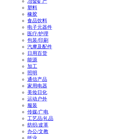
冶金矿产
塑料
橡胶
食品饮料
电子元器件
医疗/护理
包装/印刷
汽摩及配件
日用百货
能源
加工
照明
通信产品
家用电器
美妆日化
运动户外
服装
传媒/广电
工艺品/礼品
纺织/皮革
办公/文教
纸业