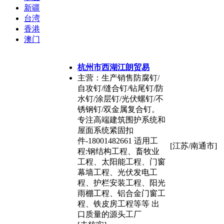
新疆
台湾
香港
澳门
杭州市西湖江朗贸易
主营：生产销售防腐钉/
自攻钉/缝合钉/钻尾钉/防
水钉/涂层钉/光伏螺钉/不
锈钢钉/双金属复合钉。
专注高端建筑围护系统和
屋面系统紧固扣
件-18001482661 适用工
[江苏/南通市]
程:钢结构工程、畜牧业
工程、太阳能工程、门窗
幕墙工程、光伏发电工
程、护栏安装工程、阳光
雨棚工程、铝合金门窗工
程、铁皮房工程等等 出
口质量的源头工厂