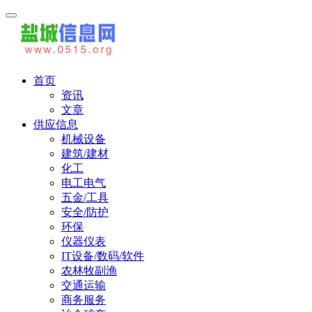
首页
资讯
文章
供应信息
机械设备
建筑/建材
化工
电工电气
五金/工具
安全/防护
环保
仪器仪表
IT设备/数码/软件
农林牧副渔
交通运输
商务服务