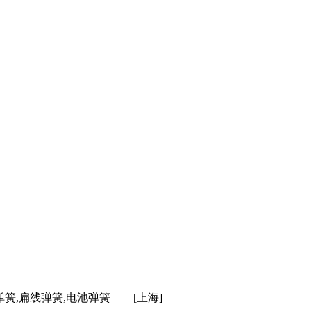
弹簧,扁线弹簧,电池弹簧
[上海]