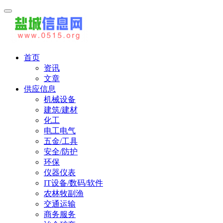
首页
资讯
文章
供应信息
机械设备
建筑/建材
化工
电工电气
五金/工具
安全/防护
环保
仪器仪表
IT设备/数码/软件
农林牧副渔
交通运输
商务服务