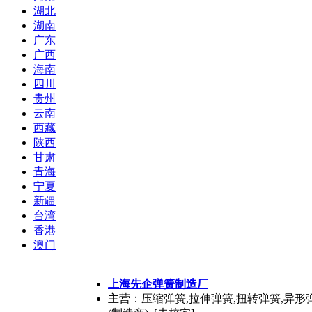
湖北
湖南
广东
广西
海南
四川
贵州
云南
西藏
陕西
甘肃
青海
宁夏
新疆
台湾
香港
澳门
上海先企弹簧制造厂
主营：压缩弹簧,拉伸弹簧,扭转弹簧,异形