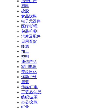
冶金矿产
塑料
橡胶
食品饮料
电子元器件
医疗/护理
包装/印刷
汽摩及配件
日用百货
能源
加工
照明
通信产品
家用电器
美妆日化
运动户外
服装
传媒/广电
工艺品/礼品
纺织/皮革
办公/文教
纸业