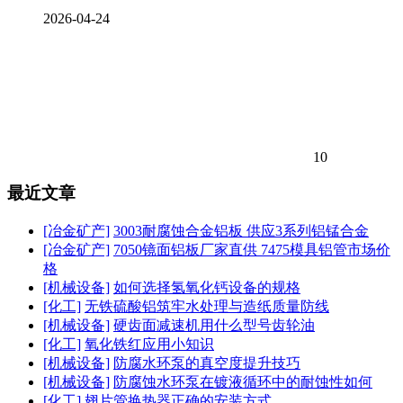
2026-04-24
10
最近文章
[冶金矿产]
3003耐腐蚀合金铝板 供应3系列铝锰合金
[冶金矿产]
7050镜面铝板厂家直供 7475模具铝管市场价
格
[机械设备]
如何选择氢氧化钙设备的规格
[化工]
无铁硫酸铝筑牢水处理与造纸质量防线
[机械设备]
硬齿面减速机用什么型号齿轮油
[化工]
氧化铁红应用小知识
[机械设备]
防腐水环泵的真空度提升技巧
[机械设备]
防腐蚀水环泵在镀液循环中的耐蚀性如何
[化工]
翅片管换热器正确的安装方式