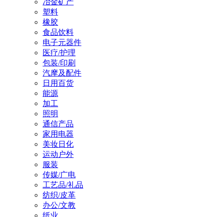
冶金矿产
塑料
橡胶
食品饮料
电子元器件
医疗/护理
包装/印刷
汽摩及配件
日用百货
能源
加工
照明
通信产品
家用电器
美妆日化
运动户外
服装
传媒/广电
工艺品/礼品
纺织/皮革
办公/文教
纸业