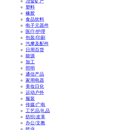
冶金矿产
塑料
橡胶
食品饮料
电子元器件
医疗/护理
包装/印刷
汽摩及配件
日用百货
能源
加工
照明
通信产品
家用电器
美妆日化
运动户外
服装
传媒/广电
工艺品/礼品
纺织/皮革
办公/文教
纸业