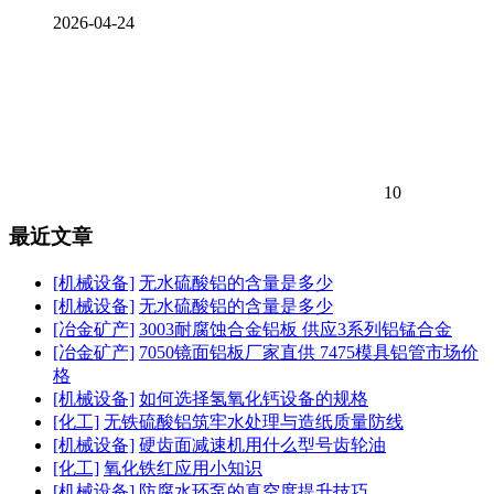
2026-04-24
10
最近文章
[机械设备]
无水硫酸铝的含量是多少
[机械设备]
无水硫酸铝的含量是多少
[冶金矿产]
3003耐腐蚀合金铝板 供应3系列铝锰合金
[冶金矿产]
7050镜面铝板厂家直供 7475模具铝管市场价
格
[机械设备]
如何选择氢氧化钙设备的规格
[化工]
无铁硫酸铝筑牢水处理与造纸质量防线
[机械设备]
硬齿面减速机用什么型号齿轮油
[化工]
氧化铁红应用小知识
[机械设备]
防腐水环泵的真空度提升技巧