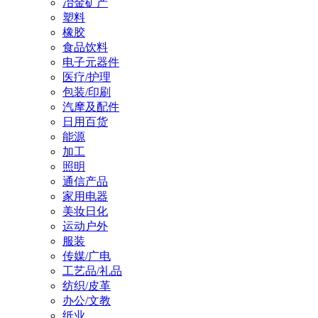
冶金矿产
塑料
橡胶
食品饮料
电子元器件
医疗/护理
包装/印刷
汽摩及配件
日用百货
能源
加工
照明
通信产品
家用电器
美妆日化
运动户外
服装
传媒/广电
工艺品/礼品
纺织/皮革
办公/文教
纸业