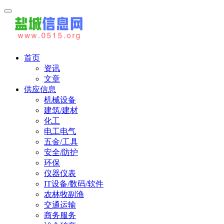
首页
资讯
文章
供应信息
机械设备
建筑/建材
化工
电工电气
五金/工具
安全/防护
环保
仪器仪表
IT设备/数码/软件
农林牧副渔
交通运输
商务服务