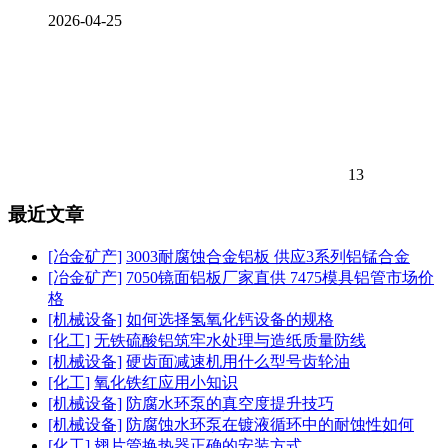
2026-04-25
13
最近文章
[冶金矿产]
3003耐腐蚀合金铝板 供应3系列铝锰合金
[冶金矿产]
7050镜面铝板厂家直供 7475模具铝管市场价
格
[机械设备]
如何选择氢氧化钙设备的规格
[化工]
无铁硫酸铝筑牢水处理与造纸质量防线
[机械设备]
硬齿面减速机用什么型号齿轮油
[化工]
氧化铁红应用小知识
[机械设备]
防腐水环泵的真空度提升技巧
[机械设备]
防腐蚀水环泵在镀液循环中的耐蚀性如何
[化工]
翅片管换热器正确的安装方式