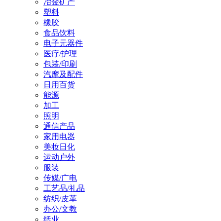
冶金矿产
塑料
橡胶
食品饮料
电子元器件
医疗/护理
包装/印刷
汽摩及配件
日用百货
能源
加工
照明
通信产品
家用电器
美妆日化
运动户外
服装
传媒/广电
工艺品/礼品
纺织/皮革
办公/文教
纸业