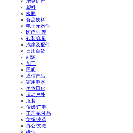
冶金矿产
塑料
橡胶
食品饮料
电子元器件
医疗/护理
包装/印刷
汽摩及配件
日用百货
能源
加工
照明
通信产品
家用电器
美妆日化
运动户外
服装
传媒/广电
工艺品/礼品
纺织/皮革
办公/文教
纸业