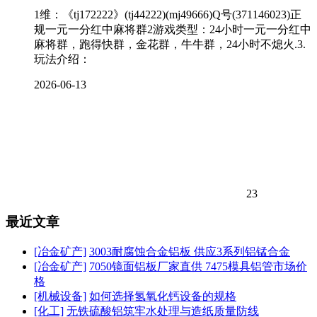
1维：《tj172222》(tj44222)(mj49666)Q号(371146023)正
规一元一分红中麻将群2游戏类型：24小时一元一分红中
麻将群，跑得快群，金花群，牛牛群，24小时不熄火.3.
玩法介绍：
2026-06-13
23
最近文章
[冶金矿产]
3003耐腐蚀合金铝板 供应3系列铝锰合金
[冶金矿产]
7050镜面铝板厂家直供 7475模具铝管市场价
格
[机械设备]
如何选择氢氧化钙设备的规格
[化工]
无铁硫酸铝筑牢水处理与造纸质量防线