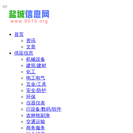
首页
资讯
文章
供应信息
机械设备
建筑/建材
化工
电工电气
五金/工具
安全/防护
环保
仪器仪表
IT设备/数码/软件
农林牧副渔
交通运输
商务服务