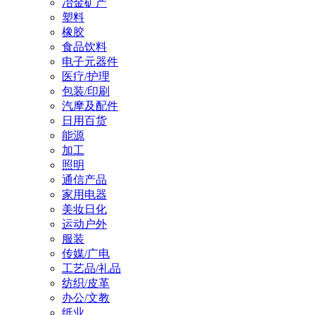
冶金矿产
塑料
橡胶
食品饮料
电子元器件
医疗/护理
包装/印刷
汽摩及配件
日用百货
能源
加工
照明
通信产品
家用电器
美妆日化
运动户外
服装
传媒/广电
工艺品/礼品
纺织/皮革
办公/文教
纸业