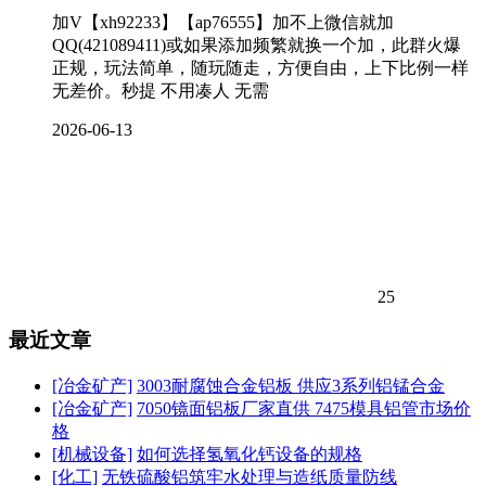
加V【xh92233】【ap76555】加不上微信就加
QQ(421089411)或如果添加频繁就换一个加，此群火爆
正规，玩法简单，随玩随走，方便自由，上下比例一样
无差价。秒提 不用凑人 无需
2026-06-13
25
最近文章
[冶金矿产]
3003耐腐蚀合金铝板 供应3系列铝锰合金
[冶金矿产]
7050镜面铝板厂家直供 7475模具铝管市场价
格
[机械设备]
如何选择氢氧化钙设备的规格
[化工]
无铁硫酸铝筑牢水处理与造纸质量防线