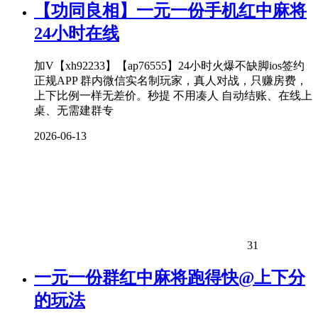
【功同良相】一元一份手机红中麻将
24小时在线
加V【xh92233】【ap76555】24小时火爆不缺脚ios签约
正规APP 群内微信实名制玩家，真人对战，只赚房费，
上下比例一样无差价。秒提 不用凑人 自动结账、在线上
桌、无需建群专
2026-06-13
31
一元一份群红中麻将跑得快@上下分
的玩法