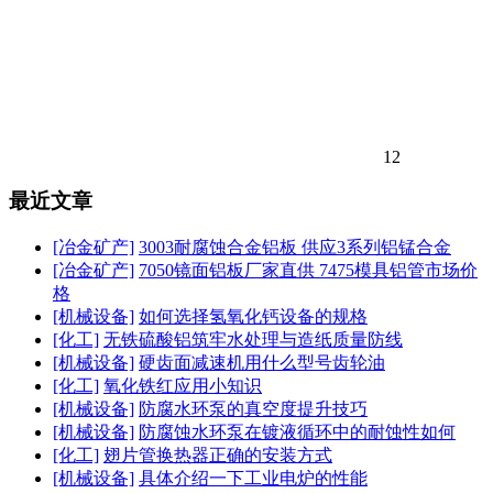
12
最近文章
[冶金矿产]
3003耐腐蚀合金铝板 供应3系列铝锰合金
[冶金矿产]
7050镜面铝板厂家直供 7475模具铝管市场价
格
[机械设备]
如何选择氢氧化钙设备的规格
[化工]
无铁硫酸铝筑牢水处理与造纸质量防线
[机械设备]
硬齿面减速机用什么型号齿轮油
[化工]
氧化铁红应用小知识
[机械设备]
防腐水环泵的真空度提升技巧
[机械设备]
防腐蚀水环泵在镀液循环中的耐蚀性如何
[化工]
翅片管换热器正确的安装方式
[机械设备]
具体介绍一下工业电炉的性能