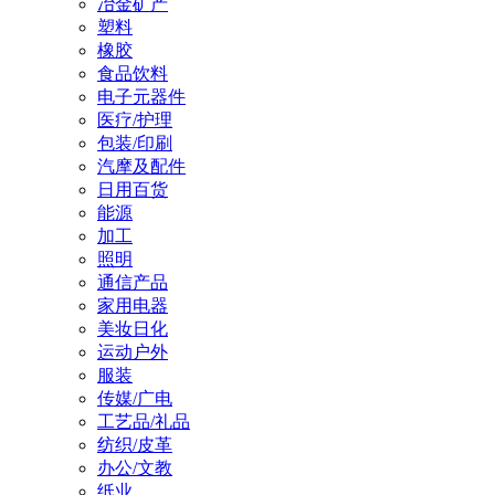
冶金矿产
塑料
橡胶
食品饮料
电子元器件
医疗/护理
包装/印刷
汽摩及配件
日用百货
能源
加工
照明
通信产品
家用电器
美妆日化
运动户外
服装
传媒/广电
工艺品/礼品
纺织/皮革
办公/文教
纸业