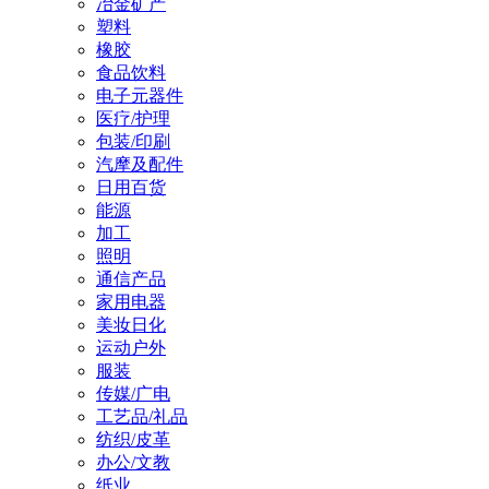
冶金矿产
塑料
橡胶
食品饮料
电子元器件
医疗/护理
包装/印刷
汽摩及配件
日用百货
能源
加工
照明
通信产品
家用电器
美妆日化
运动户外
服装
传媒/广电
工艺品/礼品
纺织/皮革
办公/文教
纸业