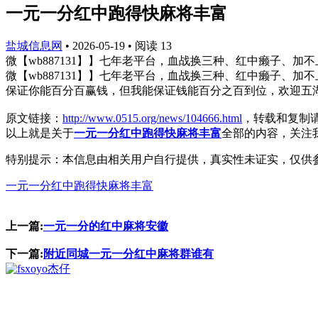
一元一分红中跑得快麻将丰富
盐城信息网
•
2026-05-19
•
阅读
13
微【wb887131】】七年老平台，血战换三种、红中癞子、加
微【wb887131】】七年老平台，血战换三种、红中癞子、加
保证你能百分百赢钱，但我能保证钱能百分之百到位，欢迎五
原文链接：
http://www.0515.org/news/104666.html
，转载和复制
以上就是关于
一元一分红中跑得快麻将丰富
全部的内容，关注
特别提示：本信息由相关用户自行提供，真实性未证实，仅供
一元一分红中跑得快麻将丰富
上一篇:
一元一分的红中麻将安徽
下一篇:
附近同城一元一分红中麻将群谁有
杰仔