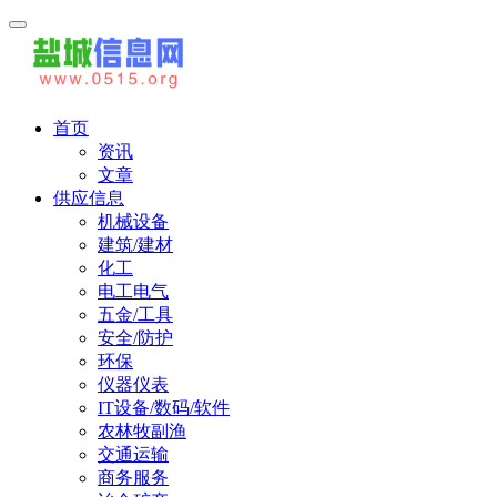
首页
资讯
文章
供应信息
机械设备
建筑/建材
化工
电工电气
五金/工具
安全/防护
环保
仪器仪表
IT设备/数码/软件
农林牧副渔
交通运输
商务服务