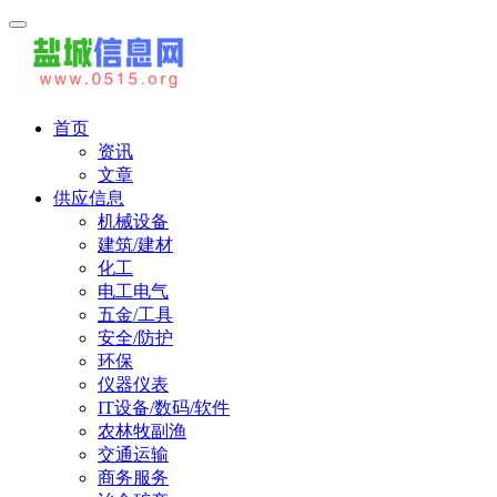
首页
资讯
文章
供应信息
机械设备
建筑/建材
化工
电工电气
五金/工具
安全/防护
环保
仪器仪表
IT设备/数码/软件
农林牧副渔
交通运输
商务服务