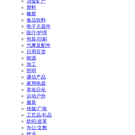
冶金矿产
塑料
橡胶
食品饮料
电子元器件
医疗/护理
包装/印刷
汽摩及配件
日用百货
能源
加工
照明
通信产品
家用电器
美妆日化
运动户外
服装
传媒/广电
工艺品/礼品
纺织/皮革
办公/文教
纸业