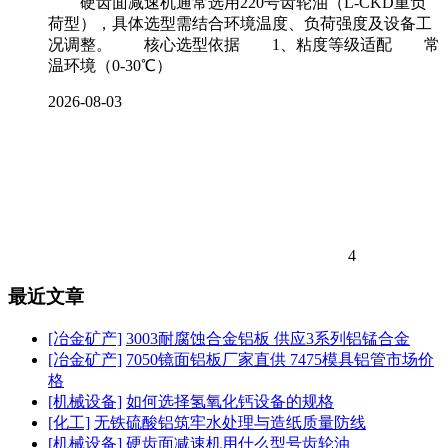
硬齿面减速机通常选用220号齿轮油（L-CKD重负
荷型），具体选型需结合环境温度、负荷强度及设备工
况调整。 核心选型依据 1、粘度等级适配 常
温环境（0-30℃）
2026-08-03
4
最近文章
[冶金矿产]
3003耐腐蚀合金铝板 供应3系列铝锰合金
[冶金矿产]
7050镜面铝板厂家直供 7475模具铝管市场价
格
[机械设备]
如何选择氢氧化钙设备的规格
[化工]
无铁硫酸铝筑牢水处理与造纸质量防线
[机械设备]
硬齿面减速机用什么型号齿轮油