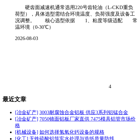
硬齿面减速机通常选用220号齿轮油（L-CKD重负
荷型），具体选型需结合环境温度、负荷强度及设备工
况调整。 核心选型依据 1、粘度等级适配 常
温环境（0-30℃）
2026-08-03
4
最近文章
[冶金矿产]
3003耐腐蚀合金铝板 供应3系列铝锰合金
[冶金矿产]
7050镜面铝板厂家直供 7475模具铝管市场价
格
[机械设备]
如何选择氢氧化钙设备的规格
[化工]
无铁硫酸铝筑牢水处理与造纸质量防线