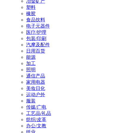
冶金矿产
塑料
橡胶
食品饮料
电子元器件
医疗/护理
包装/印刷
汽摩及配件
日用百货
能源
加工
照明
通信产品
家用电器
美妆日化
运动户外
服装
传媒/广电
工艺品/礼品
纺织/皮革
办公/文教
纸业