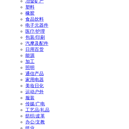
冶金矿产
塑料
橡胶
食品饮料
电子元器件
医疗/护理
包装/印刷
汽摩及配件
日用百货
能源
加工
照明
通信产品
家用电器
美妆日化
运动户外
服装
传媒/广电
工艺品/礼品
纺织/皮革
办公/文教
纸业