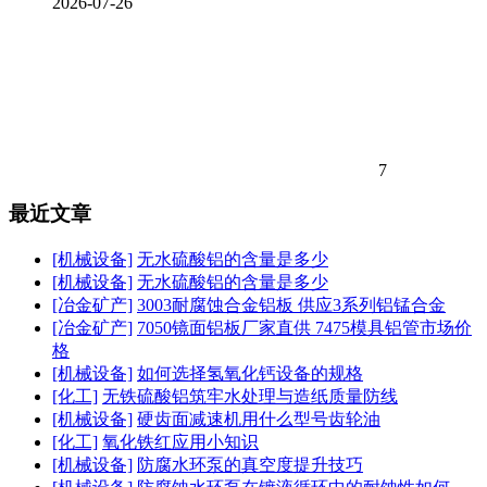
2026-07-26
7
最近文章
[机械设备]
无水硫酸铝的含量是多少
[机械设备]
无水硫酸铝的含量是多少
[冶金矿产]
3003耐腐蚀合金铝板 供应3系列铝锰合金
[冶金矿产]
7050镜面铝板厂家直供 7475模具铝管市场价
格
[机械设备]
如何选择氢氧化钙设备的规格
[化工]
无铁硫酸铝筑牢水处理与造纸质量防线
[机械设备]
硬齿面减速机用什么型号齿轮油
[化工]
氧化铁红应用小知识
[机械设备]
防腐水环泵的真空度提升技巧