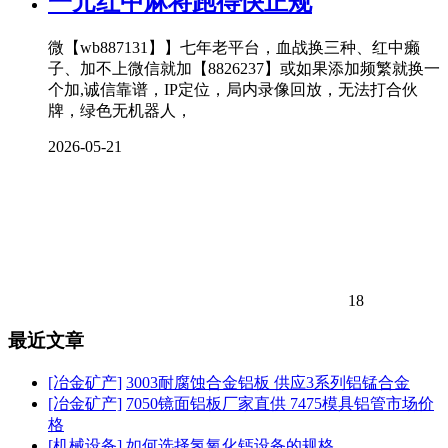
一元红中麻将跑得快正规
微【wb887131】】七年老平台，血战换三种、红中癞
子、加不上微信就加【8826237】或如果添加频繁就换一
个加,诚信靠谱，IP定位，局内录像回放，无法打合伙
牌，绿色无机器人，
2026-05-21
18
最近文章
[冶金矿产]
3003耐腐蚀合金铝板 供应3系列铝锰合金
[冶金矿产]
7050镜面铝板厂家直供 7475模具铝管市场价
格
[机械设备]
如何选择氢氧化钙设备的规格