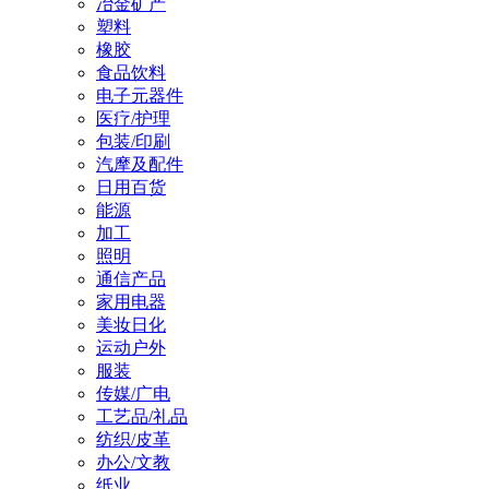
冶金矿产
塑料
橡胶
食品饮料
电子元器件
医疗/护理
包装/印刷
汽摩及配件
日用百货
能源
加工
照明
通信产品
家用电器
美妆日化
运动户外
服装
传媒/广电
工艺品/礼品
纺织/皮革
办公/文教
纸业