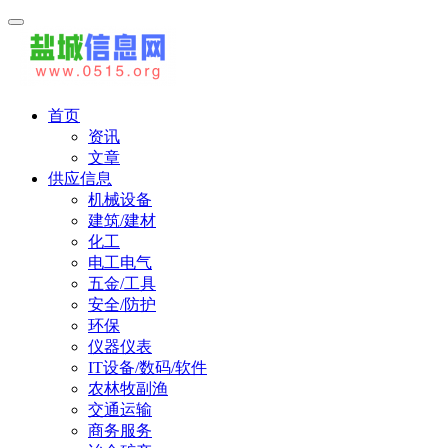
首页
资讯
文章
供应信息
机械设备
建筑/建材
化工
电工电气
五金/工具
安全/防护
环保
仪器仪表
IT设备/数码/软件
农林牧副渔
交通运输
商务服务