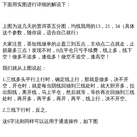
下面用实图进行详细的解说下：
上图为这几天的普洱茶五分图，均线我用的
13
，21
，34
（具体
这个参数，随你设，适合自己就行）
大家注意，茶短线做单的止盈三到五点，主动点二点就走，止
损最多三点！发现不对，
0
点平仓只亏手续费，线上多，线下
空！做多不追多，逢低多！做空不追空，逢高空！
我们就从上图说起：
1.
三线多头平行上行时，确定线上行，那就是做多，决不开
空，开仓时，就是每当阴线回抽到三线处时，就大胆开多，拉
出阳线，离开线，马上平仓，然后就等，等价再次回抽到三线
处时，再开多，再平多，再开，再平，线上行，决不开空。
2.
三线下行时，反之。
这
6
字法则同样可以运用于通道操作，如下图