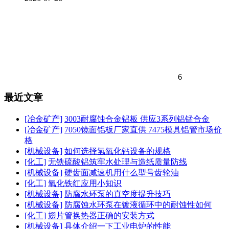
6
最近文章
[冶金矿产]
3003耐腐蚀合金铝板 供应3系列铝锰合金
[冶金矿产]
7050镜面铝板厂家直供 7475模具铝管市场价
格
[机械设备]
如何选择氢氧化钙设备的规格
[化工]
无铁硫酸铝筑牢水处理与造纸质量防线
[机械设备]
硬齿面减速机用什么型号齿轮油
[化工]
氧化铁红应用小知识
[机械设备]
防腐水环泵的真空度提升技巧
[机械设备]
防腐蚀水环泵在镀液循环中的耐蚀性如何
[化工]
翅片管换热器正确的安装方式
[机械设备]
具体介绍一下工业电炉的性能