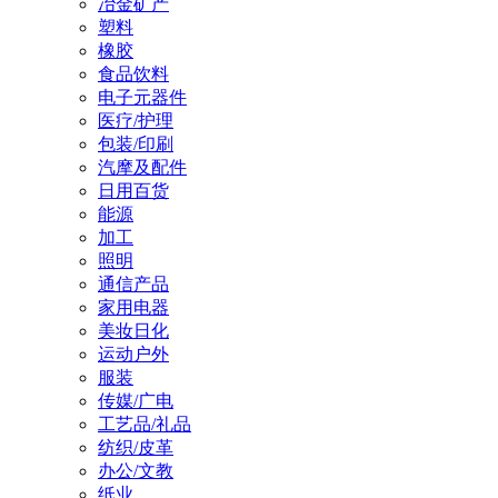
冶金矿产
塑料
橡胶
食品饮料
电子元器件
医疗/护理
包装/印刷
汽摩及配件
日用百货
能源
加工
照明
通信产品
家用电器
美妆日化
运动户外
服装
传媒/广电
工艺品/礼品
纺织/皮革
办公/文教
纸业