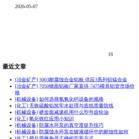
2026-05-07
16
最近文章
[冶金矿产]
3003耐腐蚀合金铝板 供应3系列铝锰合金
[冶金矿产]
7050镜面铝板厂家直供 7475模具铝管市场价
格
[机械设备]
如何选择氢氧化钙设备的规格
[化工]
无铁硫酸铝筑牢水处理与造纸质量防线
[机械设备]
硬齿面减速机用什么型号齿轮油
[化工]
氧化铁红应用小知识
[机械设备]
防腐水环泵的真空度提升技巧
[机械设备]
防腐蚀水环泵在镀液循环中的耐蚀性如何
[化工]
翅片管换热器正确的安装方式