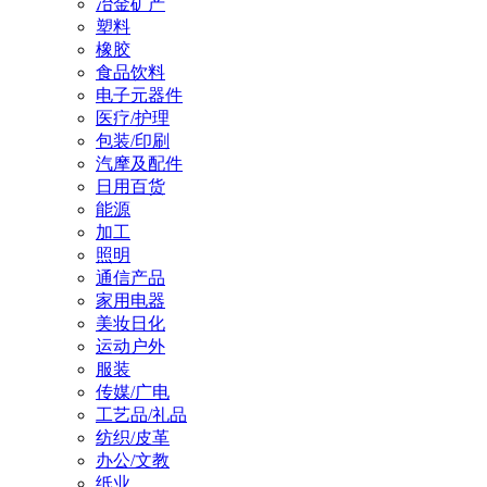
冶金矿产
塑料
橡胶
食品饮料
电子元器件
医疗/护理
包装/印刷
汽摩及配件
日用百货
能源
加工
照明
通信产品
家用电器
美妆日化
运动户外
服装
传媒/广电
工艺品/礼品
纺织/皮革
办公/文教
纸业