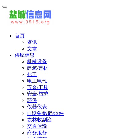
首页
资讯
文章
供应信息
机械设备
建筑/建材
化工
电工电气
五金/工具
安全/防护
环保
仪器仪表
IT设备/数码/软件
农林牧副渔
交通运输
商务服务