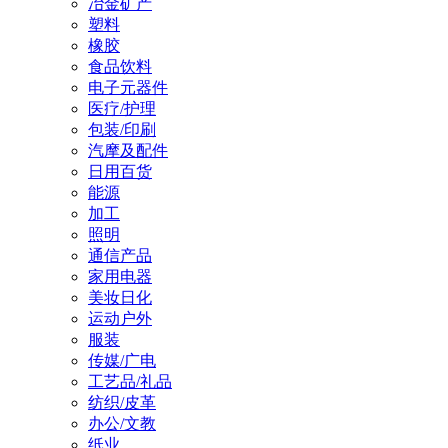
冶金矿产
塑料
橡胶
食品饮料
电子元器件
医疗/护理
包装/印刷
汽摩及配件
日用百货
能源
加工
照明
通信产品
家用电器
美妆日化
运动户外
服装
传媒/广电
工艺品/礼品
纺织/皮革
办公/文教
纸业