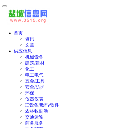
首页
资讯
文章
供应信息
机械设备
建筑/建材
化工
电工电气
五金/工具
安全/防护
环保
仪器仪表
IT设备/数码/软件
农林牧副渔
交通运输
商务服务