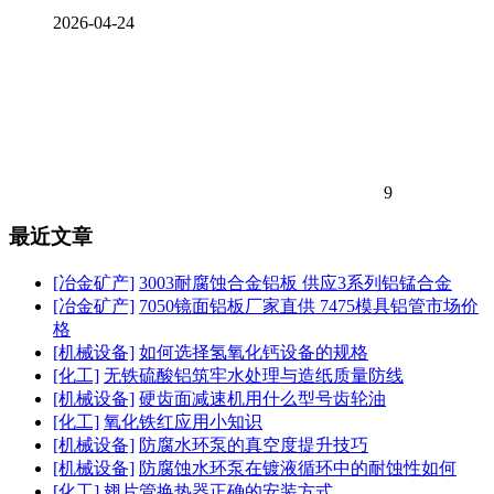
2026-04-24
9
最近文章
[冶金矿产]
3003耐腐蚀合金铝板 供应3系列铝锰合金
[冶金矿产]
7050镜面铝板厂家直供 7475模具铝管市场价
格
[机械设备]
如何选择氢氧化钙设备的规格
[化工]
无铁硫酸铝筑牢水处理与造纸质量防线
[机械设备]
硬齿面减速机用什么型号齿轮油
[化工]
氧化铁红应用小知识
[机械设备]
防腐水环泵的真空度提升技巧
[机械设备]
防腐蚀水环泵在镀液循环中的耐蚀性如何
[化工]
翅片管换热器正确的安装方式