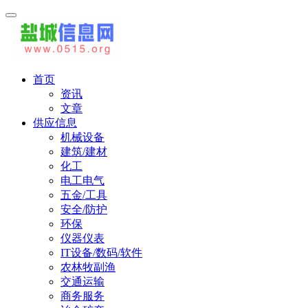
首页
资讯
文章
供应信息
机械设备
建筑/建材
化工
电工电气
五金/工具
安全/防护
环保
仪器仪表
IT设备/数码/软件
农林牧副渔
交通运输
商务服务