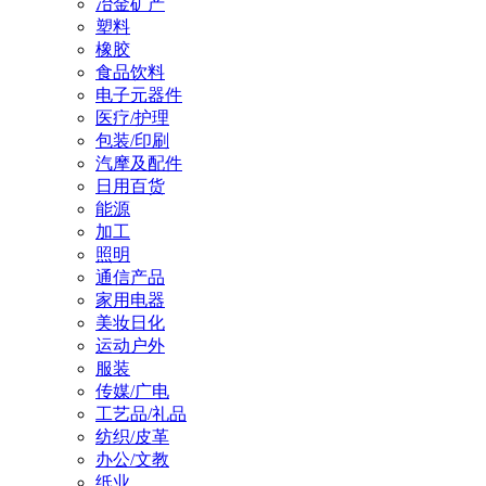
冶金矿产
塑料
橡胶
食品饮料
电子元器件
医疗/护理
包装/印刷
汽摩及配件
日用百货
能源
加工
照明
通信产品
家用电器
美妆日化
运动户外
服装
传媒/广电
工艺品/礼品
纺织/皮革
办公/文教
纸业