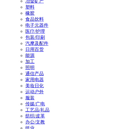
冶金矿产
塑料
橡胶
食品饮料
电子元器件
医疗/护理
包装/印刷
汽摩及配件
日用百货
能源
加工
照明
通信产品
家用电器
美妆日化
运动户外
服装
传媒/广电
工艺品/礼品
纺织/皮革
办公/文教
纸业