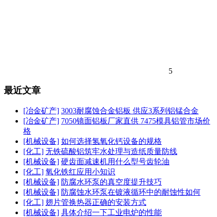
5
最近文章
[冶金矿产]
3003耐腐蚀合金铝板 供应3系列铝锰合金
[冶金矿产]
7050镜面铝板厂家直供 7475模具铝管市场价
格
[机械设备]
如何选择氢氧化钙设备的规格
[化工]
无铁硫酸铝筑牢水处理与造纸质量防线
[机械设备]
硬齿面减速机用什么型号齿轮油
[化工]
氧化铁红应用小知识
[机械设备]
防腐水环泵的真空度提升技巧
[机械设备]
防腐蚀水环泵在镀液循环中的耐蚀性如何
[化工]
翅片管换热器正确的安装方式
[机械设备]
具体介绍一下工业电炉的性能