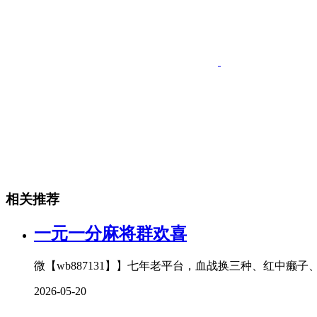
相关推荐
一元一分麻将群欢喜
微【wb887131】】七年老平台，血战换三种、红中癞
2026-05-20