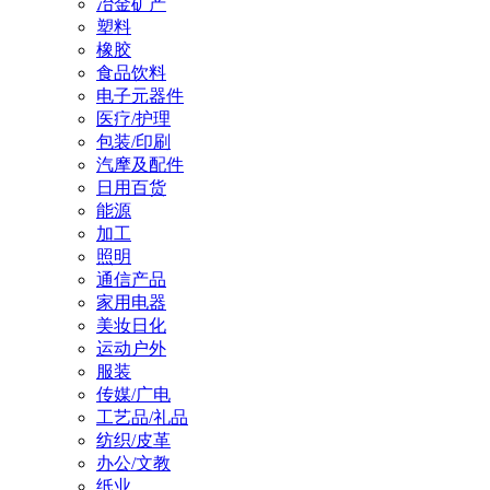
冶金矿产
塑料
橡胶
食品饮料
电子元器件
医疗/护理
包装/印刷
汽摩及配件
日用百货
能源
加工
照明
通信产品
家用电器
美妆日化
运动户外
服装
传媒/广电
工艺品/礼品
纺织/皮革
办公/文教
纸业