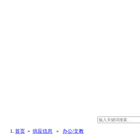
首页
»
供应信息
»
办公/文教