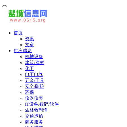
首页
资讯
文章
供应信息
机械设备
建筑/建材
化工
电工电气
五金/工具
安全/防护
环保
仪器仪表
IT设备/数码/软件
农林牧副渔
交通运输
商务服务