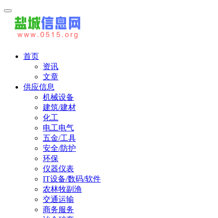
首页
资讯
文章
供应信息
机械设备
建筑/建材
化工
电工电气
五金/工具
安全/防护
环保
仪器仪表
IT设备/数码/软件
农林牧副渔
交通运输
商务服务