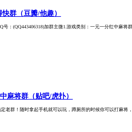
得快群（豆瓣/他趣）
5555】-Q号：(QQ443406318)加群主微1.游戏类别：一元一分红中
红中麻将群（贴吧/虎扑）
25555】七年稳定老群！随时拿起手机就可以玩，蹲厕所的时候你可以打麻