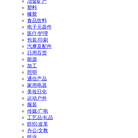
冶金矿产
塑料
橡胶
食品饮料
电子元器件
医疗/护理
包装/印刷
汽摩及配件
日用百货
能源
加工
照明
通信产品
家用电器
美妆日化
运动户外
服装
传媒/广电
工艺品/礼品
纺织/皮革
办公/文教
纸业