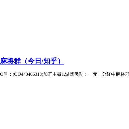
中麻将群（今日/知乎）
5555】-Q号：(QQ443406318)加群主微1.游戏类别：一元一分红中