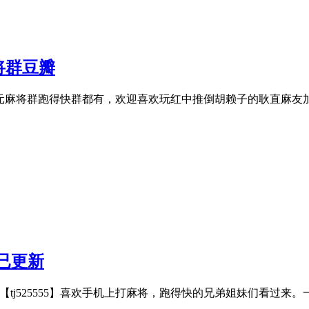
将群豆瓣
590】一元两元麻将群跑得快群都有，欢迎喜欢玩红中推倒胡赖子的耿直麻友
群已更新
90】【tj525555】喜欢手机上打麻将，跑得快的兄弟姐妹们看过来