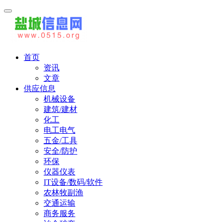
首页
资讯
文章
供应信息
机械设备
建筑/建材
化工
电工电气
五金/工具
安全/防护
环保
仪器仪表
IT设备/数码/软件
农林牧副渔
交通运输
商务服务