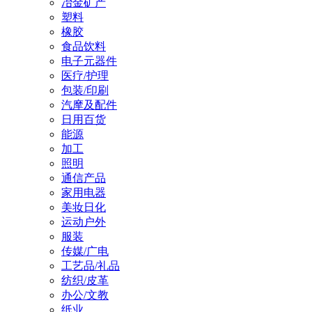
冶金矿产
塑料
橡胶
食品饮料
电子元器件
医疗/护理
包装/印刷
汽摩及配件
日用百货
能源
加工
照明
通信产品
家用电器
美妆日化
运动户外
服装
传媒/广电
工艺品/礼品
纺织/皮革
办公/文教
纸业