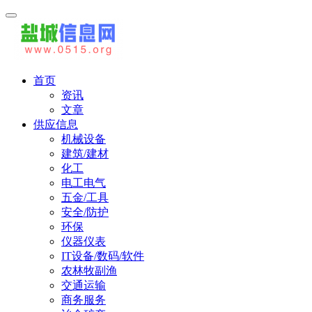
首页
资讯
文章
供应信息
机械设备
建筑/建材
化工
电工电气
五金/工具
安全/防护
环保
仪器仪表
IT设备/数码/软件
农林牧副渔
交通运输
商务服务