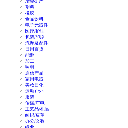
冶金矿产
塑料
橡胶
食品饮料
电子元器件
医疗/护理
包装/印刷
汽摩及配件
日用百货
能源
加工
照明
通信产品
家用电器
美妆日化
运动户外
服装
传媒/广电
工艺品/礼品
纺织/皮革
办公/文教
纸业