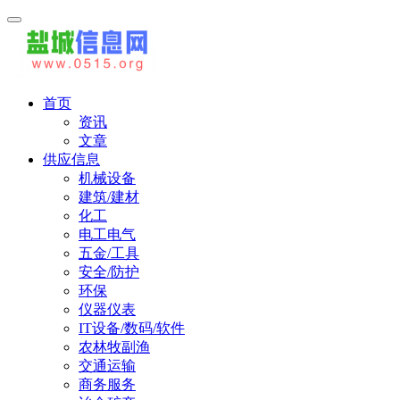
首页
资讯
文章
供应信息
机械设备
建筑/建材
化工
电工电气
五金/工具
安全/防护
环保
仪器仪表
IT设备/数码/软件
农林牧副渔
交通运输
商务服务