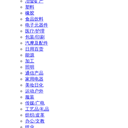
冶金矿产
塑料
橡胶
食品饮料
电子元器件
医疗/护理
包装/印刷
汽摩及配件
日用百货
能源
加工
照明
通信产品
家用电器
美妆日化
运动户外
服装
传媒/广电
工艺品/礼品
纺织/皮革
办公/文教
纸业