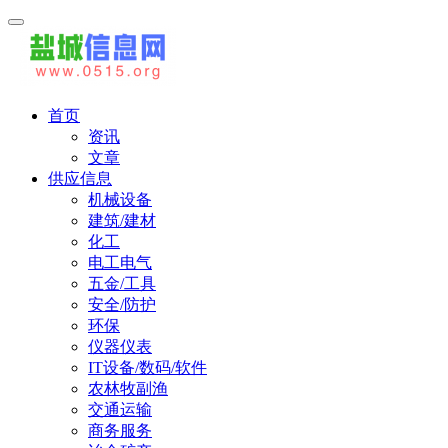
首页
资讯
文章
供应信息
机械设备
建筑/建材
化工
电工电气
五金/工具
安全/防护
环保
仪器仪表
IT设备/数码/软件
农林牧副渔
交通运输
商务服务