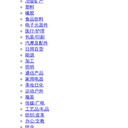
冶金矿产
塑料
橡胶
食品饮料
电子元器件
医疗/护理
包装/印刷
汽摩及配件
日用百货
能源
加工
照明
通信产品
家用电器
美妆日化
运动户外
服装
传媒/广电
工艺品/礼品
纺织/皮革
办公/文教
纸业